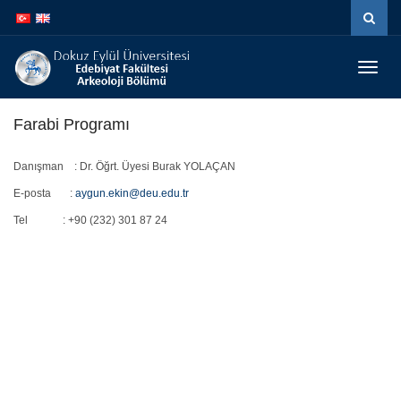
İçeriğe
Navigasyona
atla
atla
Menüy
Geç
Farabi Programı
Danışman : Dr. Öğrt. Üyesi Burak YOLAÇAN
E-posta :
aygun.ekin@deu.edu.tr
Tel : +90 (232) 301 87 24